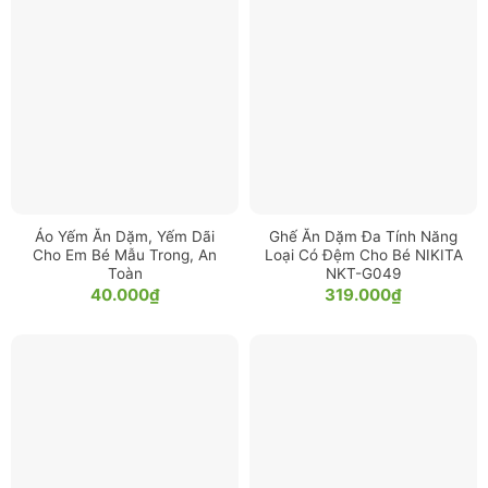
Áo Yếm Ăn Dặm, Yếm Dãi
Ghế Ăn Dặm Đa Tính Năng
Cho Em Bé Mẫu Trong, An
Loại Có Đệm Cho Bé NIKITA
Toàn
NKT-G049
40.000
₫
319.000
₫
Kích Thước Ghế Ăn Dặm Đa Năng, An Toàn Cho Bé
NIKITA NKT-G043