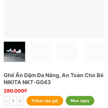
Ghế Ăn Dặm Đa Năng, An Toàn Cho Bé
NIKITA NKT-G043
₫
280.000
Ghế Ăn Dặm Đa Năng, An Toàn Cho Bé NIKITA NKT-G043 số l
Thêm vào giỏ
Mua ngay