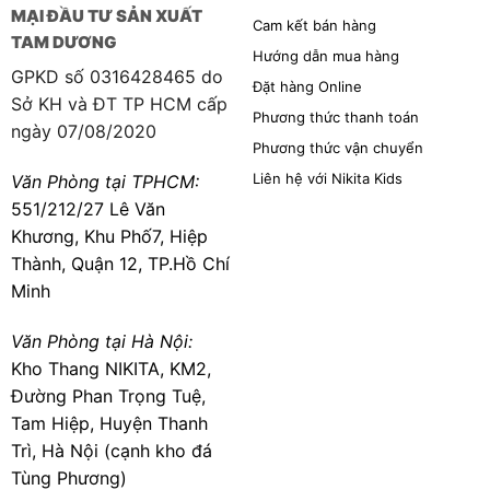
MẠI ĐẦU TƯ SẢN XUẤT
Cam kết bán hàng
TAM DƯƠNG
Hướng dẫn mua hàng
GPKD số 0316428465 do
Đặt hàng Online
Sở KH và ĐT TP HCM cấp
Phương thức thanh toán
ngày 07/08/2020
Phương thức vận chuyển
Liên hệ với Nikita Kids
Văn Phòng tại TPHCM:
551/212/27 Lê Văn
Khương, Khu Phố7, Hiệp
Thành, Quận 12, TP.Hồ Chí
Minh
Văn Phòng tại Hà Nội:
Kho Thang NIKITA, KM2,
Đường Phan Trọng Tuệ,
Tam Hiệp, Huyện Thanh
Tính Năng Ghế Ăn Dặm Đa Năng, An Toàn Cho Bé
Trì, Hà Nội (cạnh kho đá
NIKITA NKT-G043
Tùng Phương)