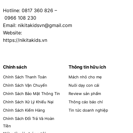
Hotline:
0817 360 826
–
Ghế ăn dặm NIKITA NKT-G043 cho bé
được
0966 108 230
thiết kế với đế ghế rộng và trọng tâm thấp, giúp
Email: nikitakidsvn@gmail.com
chống lật hiệu quả ngay cả khi bé cử động mạnh
Website:
hoặc nghiêng người. Khung ghế được gia cố chắc
https://nikitakids.vn
chắn, chịu được tải trọng lên đến 20kg, đảm bảo
độ bền và an toàn trong suốt quá trình sử dụng.
Thiết kế này đặc biệt phù hợp với các bé hiếu
động, mang lại sự yên tâm tuyệt đối cho phụ
Chính sách
Thông tin hữu ích
huynh.
Chính Sách Thanh Toán
Mách nhỏ cho mẹ
Chất Liệu Nhựa PP An Toàn
Chính Sách Vận Chuyển
Nuôi dạy con cái
Chính Sách Bảo Mật Thông Tin
Review sản phẩm
Ghế được làm từ nhựa PP cao cấp, không chứa
BPA, chì hoặc các chất độc hại, đảm bảo an toàn
Chính Sách Xử Lý Khiếu Nại
Thông cáo báo chí
tuyệt đối cho sức khỏe của bé. Chất liệu này
Chính Sách Kiểm Hàng
Tin tức doanh nghiệp
cũng bền bỉ, chịu lực tốt, phù hợp với các bé
Chính Sách Đổi Trả Và Hoàn
năng động.
Tiền