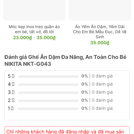
Tầm Quan Trọng Của Ghế Ăn Dặm Đối
Với Bé
NIKITA NKT-G043
Móc kẹp inox treo quần áo
Áo Yếm Ăn Dặm, Yếm Dãi
Giai đoạn ăn dặm (từ 6 tháng tuổi) là thời điểm
em bé, tất vớ, đồ lót
Cho Em Bé Mẫu Đục, Dễ Vệ
Sinh
Khoảng
23.000
₫
35.000
₫
–
quan trọng để bé làm quen với thức ăn rắn và
giá:
35.000
₫
từ
phát triển kỹ năng tự lập. Tuy nhiên, nhiều bé
23.000₫
đến
thường quấy khóc, không chịu ngồi yên hoặc làm
35.000₫
Đánh giá Ghế Ăn Dặm Đa Năng, An Toàn Cho Bé
rơi vãi thức ăn, khiến việc cho ăn trở thành thử
NIKITA NKT-G043
thách với các bậc phụ huynh. Theo các chuyên
5
gia dinh dưỡng, sử dụng ghế ăn dặm giúp:
0%
| 0 đánh giá
4
0%
| 0 đánh giá
Tạo tư thế ngồi đúng
: Giúp bé ngồi thẳng
3
0%
| 0 đánh giá
lưng, hỗ trợ hệ tiêu hóa hoạt động tốt hơn.
2
0%
| 0 đánh giá
Hình thành thói quen ăn uống
: Bé hiểu rằng
1
0%
| 0 đánh giá
khi ngồi trên ghế là đến giờ ăn, từ đó hình
thành lịch trình ăn uống khoa học.
Chỉ những khách hàng đã đăng nhập và đã mua sản
Giảm gánh nặng cho mẹ
: Mẹ không cần bế bé