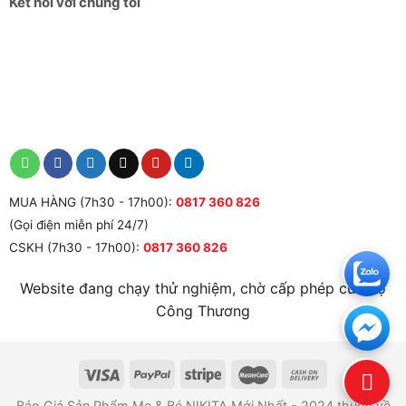
Kết nối với chúng tôi
Khay Ăn Tháo Rời Tiện Lợi
MUA HÀNG (7h30 - 17h00):
0817 360 826
(Gọi điện miễn phí 24/7)
CSKH (7h30 - 17h00):
0817 360 826
Website đang chạy thử nghiệm, chờ cấp phép của Bộ
Công Thương
Bàn Ăn Tháo Rời Của Ghế Ăn Dặm Đa Năng, An Toàn
Báo Giá Sản Phẩm Mẹ & Bé NIKITA Mới Nhất - 2024 thuộc về