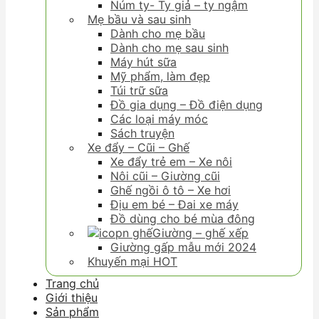
Núm ty- Ty giả – ty ngậm
Mẹ bầu và sau sinh
Dành cho mẹ bầu
Dành cho mẹ sau sinh
Máy hút sữa
Mỹ phẩm, làm đẹp
Túi trữ sữa
Đồ gia dụng – Đồ điện dụng
Các loại máy móc
Sách truyện
Xe đẩy – Cũi – Ghế
Xe đẩy trẻ em – Xe nôi
Nôi cũi – Giường cũi
Ghế ngồi ô tô – Xe hơi
Địu em bé – Đai xe máy
Đồ dùng cho bé mùa đông
Giường – ghế xếp
Giường gấp mẫu mới 2024
Khuyến mại HOT
Trang chủ
Giới thiệu
Sản phẩm