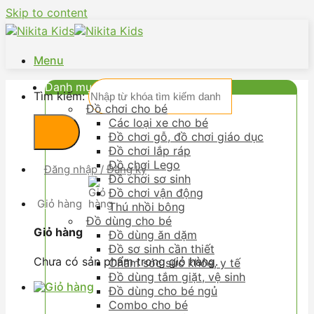
Skip to content
Menu
Danh mục
Tìm kiếm:
Đồ chơi cho bé
Các loại xe cho bé
Đồ chơi gỗ, đồ chơi giáo dục
Đồ chơi lắp ráp
Đồ chơi Lego
Đăng nhập / Đăng ký
Đồ chơi sơ sinh
Đồ chơi vận động
Giỏ hàng
Thú nhồi bông
Đồ dùng cho bé
Giỏ hàng
Đồ dùng ăn dặm
Đồ sơ sinh cần thiết
Chưa có sản phẩm trong giỏ hàng.
Chăm sóc sức khỏe, y tế
Đồ dùng tắm giặt, vệ sinh
Đồ dùng cho bé ngủ
Combo cho bé