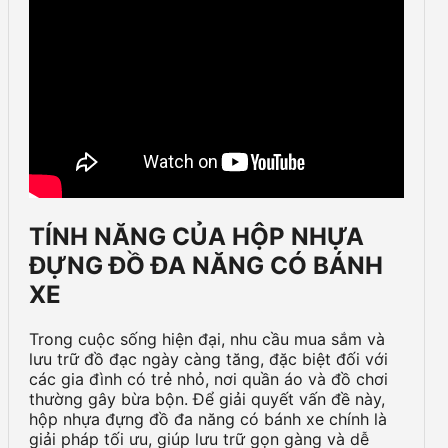
TÍNH NĂNG CỦA HỘP NHỰA
ĐỰNG ĐỒ ĐA NĂNG CÓ BÁNH
XE
Trong cuộc sống hiện đại, nhu cầu mua sắm và
lưu trữ đồ đạc ngày càng tăng, đặc biệt đối với
các gia đình có trẻ nhỏ, nơi quần áo và đồ chơi
thường gây bừa bộn. Để giải quyết vấn đề này,
hộp nhựa đựng đồ đa năng có bánh xe chính là
giải pháp tối ưu, giúp lưu trữ gọn gàng và dễ