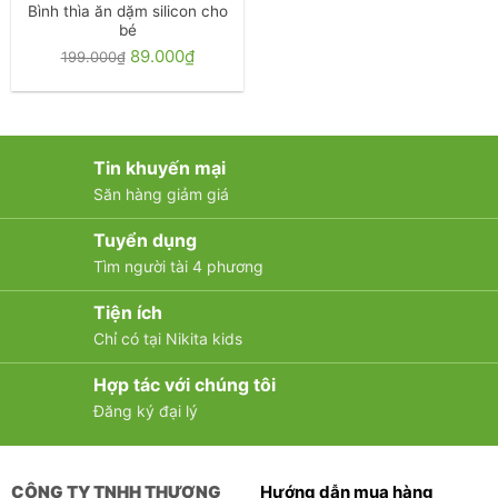
Bình thìa ăn dặm silicon cho
bé
Giá
89.000
₫
Giá
199.000
₫
gốc
hiện
là:
tại
199.000₫.
là:
89.000₫.
Tin khuyến mại
Săn hàng giảm giá
Tuyển dụng
Tìm người tài 4 phương
Tiện ích
Chỉ có tại Nikita kids
Hợp tác với chúng tôi
Đăng ký đại lý
CÔNG TY TNHH THƯƠNG
Hướng dẫn mua hàng