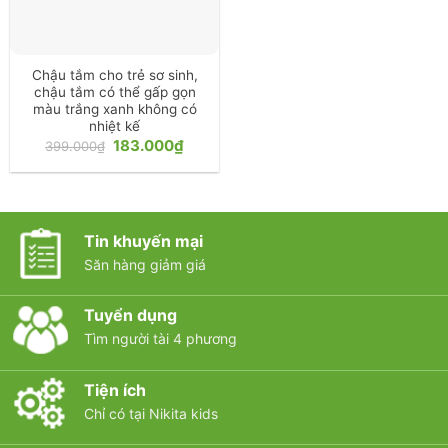
Chậu tắm cho trẻ sơ sinh,
chậu tắm có thể gấp gọn
màu trắng xanh không có
nhiệt kế
Giá
Giá
183.000
₫
399.000
₫
gốc
hiện
là:
tại
399.000₫.
là:
183.000₫.
Tin khuyến mại
Săn hàng giảm giá
Tuyển dụng
Tìm người tài 4 phương
Tiện ích
Chỉ có tại Nikita kids