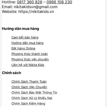
Hotline:
0817 360 826
–
0966 108 230
Email: nikitakidsvn@gmail.com
Website: https://nikitakids.vn
Hướng dẫn mua hàng
Cam kết bán hàng
Hướng dẫn mua hàng
Đặt hàng Online
Phương thức thanh toán
Phương thức vận chuyển
Liên hệ với Nikita Kids
Chính sách
Chính Sách Thanh Toán
Chính Sách Vận Chuyển
Chính Sách Bảo Mật Thông Tin
Chính Sách Xử Lý Khiếu Nại
Chính Sách Kiểm Hàng