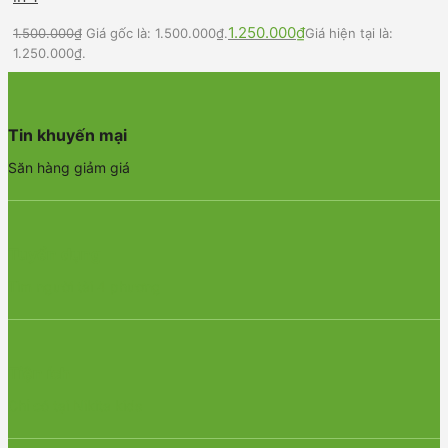
1.250.000
₫
1.500.000
₫
Giá gốc là: 1.500.000₫.
Giá hiện tại là:
1.250.000₫.
Tin khuyến mại
Săn hàng giảm giá
Tuyển dụng
Tìm người tài 4 phương
Tiện ích
Chỉ có tại Nikita kids