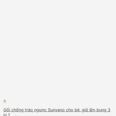
+
Gối chống trào ngược Sunveno cho bé, giữ ấm bụng 3
in 1