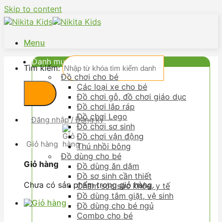
Skip to content
Menu
Danh mục
Tìm kiếm:
Đồ chơi cho bé
Các loại xe cho bé
Đồ chơi gỗ, đồ chơi giáo dục
Đồ chơi lắp ráp
Đồ chơi Lego
Đăng nhập / Đăng ký
Đồ chơi sơ sinh
Đồ chơi vận động
Giỏ hàng
Thú nhồi bông
Đồ dùng cho bé
Giỏ hàng
Đồ dùng ăn dặm
Đồ sơ sinh cần thiết
Chưa có sản phẩm trong giỏ hàng.
Chăm sóc sức khỏe, y tế
Đồ dùng tắm giặt, vệ sinh
Đồ dùng cho bé ngủ
Combo cho bé