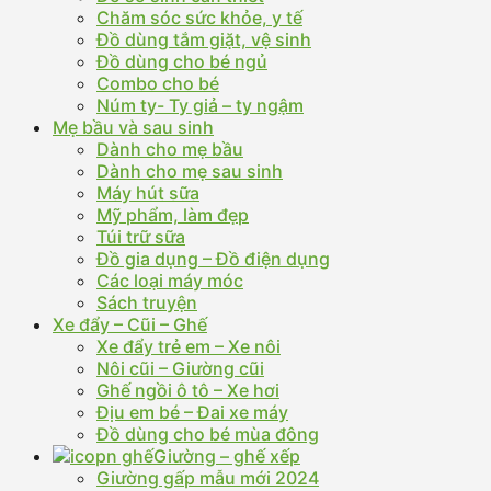
Chăm sóc sức khỏe, y tế
Đồ dùng tắm giặt, vệ sinh
Đồ dùng cho bé ngủ
Combo cho bé
Núm ty- Ty giả – ty ngậm
Mẹ bầu và sau sinh
Dành cho mẹ bầu
Dành cho mẹ sau sinh
Máy hút sữa
Mỹ phẩm, làm đẹp
Túi trữ sữa
Đồ gia dụng – Đồ điện dụng
Các loại máy móc
Sách truyện
Xe đẩy – Cũi – Ghế
Xe đẩy trẻ em – Xe nôi
Nôi cũi – Giường cũi
Ghế ngồi ô tô – Xe hơi
Địu em bé – Đai xe máy
Đồ dùng cho bé mùa đông
Giường – ghế xếp
Giường gấp mẫu mới 2024