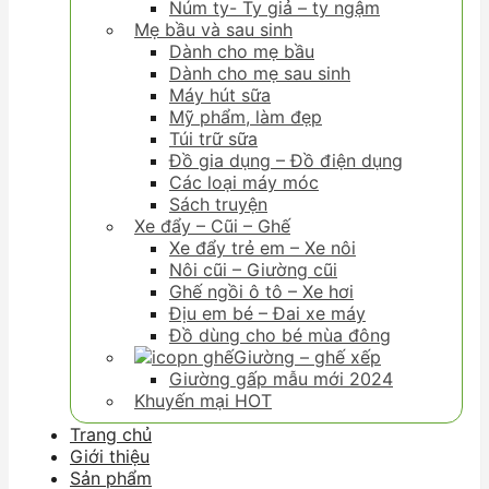
Núm ty- Ty giả – ty ngậm
Mẹ bầu và sau sinh
Dành cho mẹ bầu
Dành cho mẹ sau sinh
Máy hút sữa
Mỹ phẩm, làm đẹp
Túi trữ sữa
Đồ gia dụng – Đồ điện dụng
Các loại máy móc
Sách truyện
Xe đẩy – Cũi – Ghế
Xe đẩy trẻ em – Xe nôi
Nôi cũi – Giường cũi
Ghế ngồi ô tô – Xe hơi
Địu em bé – Đai xe máy
Đồ dùng cho bé mùa đông
Giường – ghế xếp
Giường gấp mẫu mới 2024
Khuyến mại HOT
Trang chủ
Giới thiệu
Sản phẩm