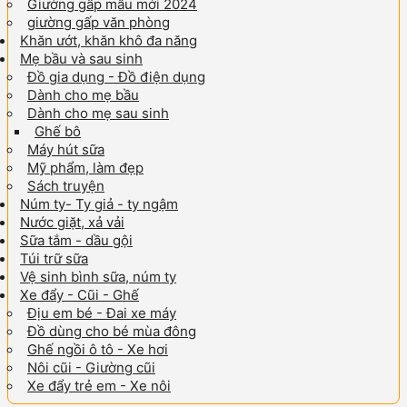
Giường gấp mẫu mới 2024
giường gấp văn phòng
Khăn ướt, khăn khô đa năng
Mẹ bầu và sau sinh
Đồ gia dụng - Đồ điện dụng
Dành cho mẹ bầu
Dành cho mẹ sau sinh
Ghế bô
Máy hút sữa
Mỹ phẩm, làm đẹp
Sách truyện
Núm ty- Ty giả - ty ngậm
Nước giặt, xả vải
Sữa tắm - dầu gội
Túi trữ sữa
Vệ sinh bình sữa, núm ty
Xe đẩy - Cũi - Ghế
Địu em bé - Đai xe máy
Đồ dùng cho bé mùa đông
Ghế ngồi ô tô - Xe hơi
Nôi cũi - Giường cũi
Xe đẩy trẻ em - Xe nôi