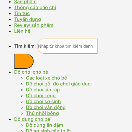
Sản phẩm
Thông cáo báo chí
Tin tức
Tuyển dụng
Review sản phẩm
Liên hệ
Tìm kiếm:
Đồ chơi cho bé
Các loại xe cho bé
Đồ chơi gỗ, đồ chơi giáo dục
Đồ chơi lắp ráp
Đồ chơi Lego
Đồ chơi sơ sinh
Đồ chơi vận động
Thú nhồi bông
Đồ dùng cho bé
Đồ dùng ăn dặm
Đồ sơ sinh cần thiết