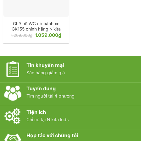
Ghế bô WC có bánh xe
GK155 chính hãng Nikita
Giá
Giá
1.059.000
₫
1.209.000
₫
gốc
hiện
là:
tại
1.209.000₫.
là:
1.059.000₫.
Tin khuyến mại
Săn hàng giảm giá
Tuyển dụng
Tìm người tài 4 phương
Tiện ích
Chỉ có tại Nikita kids
Hợp tác với chúng tôi