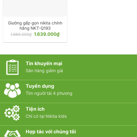
Giường gấp gọn nikita chính
hãng NKT-Q193
Giá
Giá
1.639.000
₫
1.889.000
₫
gốc
hiện
là:
tại
1.889.000₫.
là:
1.639.000₫.
Tin khuyến mại
Săn hàng giảm giá
Tuyển dụng
Tìm người tài 4 phương
Tiện ích
Chỉ có tại Nikita kids
Hợp tác với chúng tôi