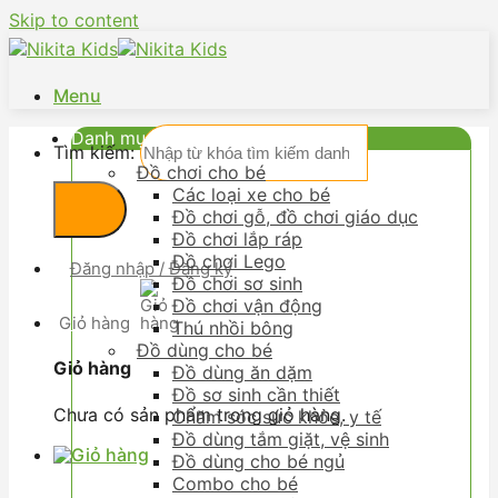
Skip to content
Menu
Danh mục
Tìm kiếm:
Đồ chơi cho bé
Các loại xe cho bé
Đồ chơi gỗ, đồ chơi giáo dục
Đồ chơi lắp ráp
Đồ chơi Lego
Đăng nhập / Đăng ký
Đồ chơi sơ sinh
Đồ chơi vận động
Giỏ hàng
Thú nhồi bông
Đồ dùng cho bé
Giỏ hàng
Đồ dùng ăn dặm
Đồ sơ sinh cần thiết
Chưa có sản phẩm trong giỏ hàng.
Chăm sóc sức khỏe, y tế
Đồ dùng tắm giặt, vệ sinh
Đồ dùng cho bé ngủ
Combo cho bé