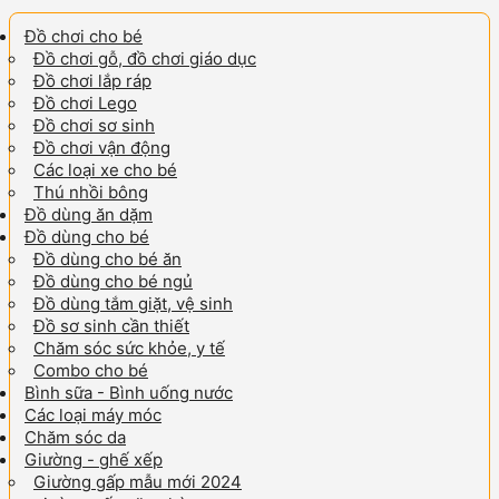
Đồ chơi cho bé
Đồ chơi gỗ, đồ chơi giáo dục
Đồ chơi lắp ráp
Đồ chơi Lego
Đồ chơi sơ sinh
Đồ chơi vận động
Các loại xe cho bé
Thú nhồi bông
Đồ dùng ăn dặm
Đồ dùng cho bé
Đồ dùng cho bé ăn
Đồ dùng cho bé ngủ
Đồ dùng tắm giặt, vệ sinh
Đồ sơ sinh cần thiết
Chăm sóc sức khỏe, y tế
Combo cho bé
Bình sữa - Bình uống nước
Các loại máy móc
Chăm sóc da
Giường - ghế xếp
Giường gấp mẫu mới 2024