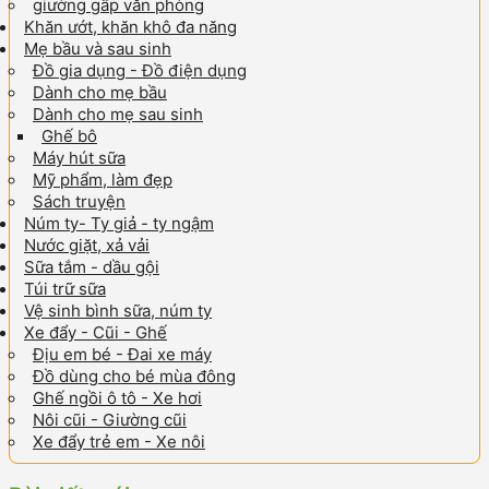
giường gấp văn phòng
Khăn ướt, khăn khô đa năng
Mẹ bầu và sau sinh
Đồ gia dụng - Đồ điện dụng
Dành cho mẹ bầu
Dành cho mẹ sau sinh
Ghế bô
Máy hút sữa
Mỹ phẩm, làm đẹp
Sách truyện
Núm ty- Ty giả - ty ngậm
Nước giặt, xả vải
Sữa tắm - dầu gội
Túi trữ sữa
Vệ sinh bình sữa, núm ty
Xe đẩy - Cũi - Ghế
Địu em bé - Đai xe máy
Đồ dùng cho bé mùa đông
Ghế ngồi ô tô - Xe hơi
Nôi cũi - Giường cũi
Xe đẩy trẻ em - Xe nôi