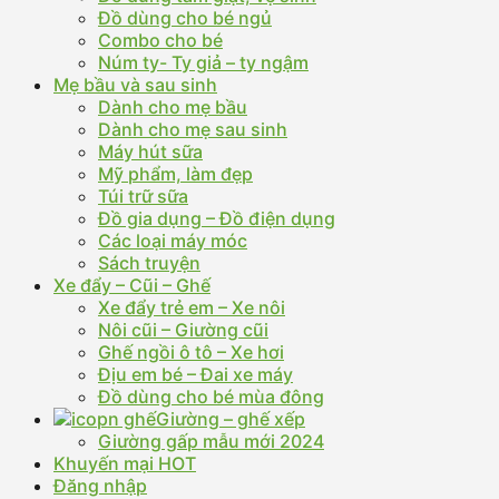
Đồ dùng cho bé ngủ
Combo cho bé
Núm ty- Ty giả – ty ngậm
Mẹ bầu và sau sinh
Dành cho mẹ bầu
Dành cho mẹ sau sinh
Máy hút sữa
Mỹ phẩm, làm đẹp
Túi trữ sữa
Đồ gia dụng – Đồ điện dụng
Các loại máy móc
Sách truyện
Xe đẩy – Cũi – Ghế
Xe đẩy trẻ em – Xe nôi
Nôi cũi – Giường cũi
Ghế ngồi ô tô – Xe hơi
Địu em bé – Đai xe máy
Đồ dùng cho bé mùa đông
Giường – ghế xếp
Giường gấp mẫu mới 2024
Khuyến mại HOT
Đăng nhập