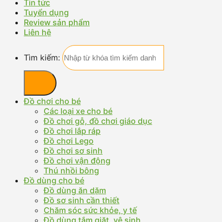
Tin tức
Tuyển dụng
Review sản phẩm
Liên hệ
Tìm kiếm:
Đồ chơi cho bé
Các loại xe cho bé
Đồ chơi gỗ, đồ chơi giáo dục
Đồ chơi lắp ráp
Đồ chơi Lego
Đồ chơi sơ sinh
Đồ chơi vận động
Thú nhồi bông
Đồ dùng cho bé
Đồ dùng ăn dặm
Đồ sơ sinh cần thiết
Chăm sóc sức khỏe, y tế
Đồ dùng tắm giặt, vệ sinh