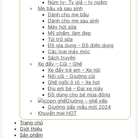
Núm ty- Ty giả – ty ngậm
Mẹ bầu và sau sinh
Dành cho mẹ bầu
Dành cho mẹ sau sinh
Máy hút sữa
Mỹ phẩm, làm đẹp
Túi trữ sữa
Đồ gia dụng – Đồ điện dụng
Các loại máy móc
Sách truyện
Xe đẩy – Cũi – Ghế
Xe đẩy trẻ em – Xe nôi
Nôi cũi – Giường cũi
Ghế ngồi ô tô – Xe hơi
Địu em bé – Đai xe máy
Đồ dùng cho bé mùa đông
Giường – ghế xếp
Giường gấp mẫu mới 2024
Khuyến mại HOT
Trang chủ
Giới thiệu
Sản phẩm