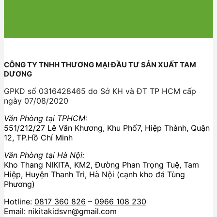
Hợp tác với chúng tôi
Đăng ký đại lý
CÔNG TY TNHH THƯƠNG MẠI ĐẦU TƯ SẢN XUẤT TAM
DƯƠNG
GPKD số 0316428465 do Sở KH và ĐT TP HCM cấp
ngày 07/08/2020
Văn Phòng tại TPHCM:
551/212/27 Lê Văn Khương, Khu Phố7, Hiệp Thành, Quận
12, TP.Hồ Chí Minh
Văn Phòng tại Hà Nội:
Kho Thang NIKITA, KM2, Đường Phan Trọng Tuệ, Tam
Hiệp, Huyện Thanh Trì, Hà Nội (cạnh kho đá Tùng
Phương)
Hotline:
0817 360 826
–
0966 108 230
Email: nikitakidsvn@gmail.com