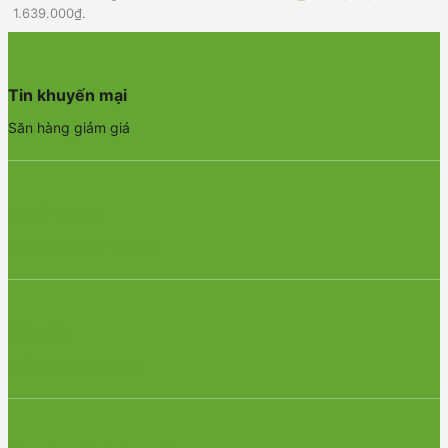
1.639.000₫.
Tin khuyến mại
Săn hàng giảm giá
Tuyển dụng
Tìm người tài 4 phương
Tiện ích
Chỉ có tại Nikita kids