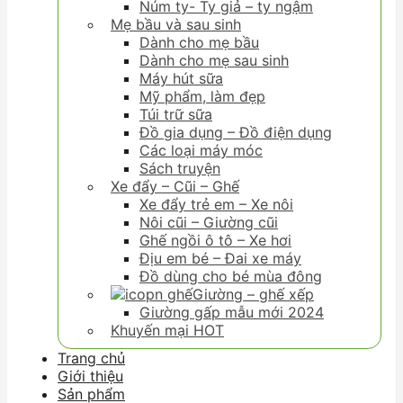
Núm ty- Ty giả – ty ngậm
Mẹ bầu và sau sinh
Dành cho mẹ bầu
Dành cho mẹ sau sinh
Máy hút sữa
Mỹ phẩm, làm đẹp
Túi trữ sữa
Đồ gia dụng – Đồ điện dụng
Các loại máy móc
Sách truyện
Xe đẩy – Cũi – Ghế
Xe đẩy trẻ em – Xe nôi
Nôi cũi – Giường cũi
Ghế ngồi ô tô – Xe hơi
Địu em bé – Đai xe máy
Đồ dùng cho bé mùa đông
Giường – ghế xếp
Giường gấp mẫu mới 2024
Khuyến mại HOT
Trang chủ
Giới thiệu
Sản phẩm