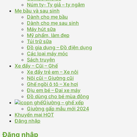
Núm ty- Ty giả – ty ngậm
Mẹ bầu và sau sinh
Dành cho mẹ bầu
Dành cho mẹ sau sinh
Máy hút sữa
Mỹ phẩm, làm đẹp
Túi trữ sữa
Đồ gia dụng – Đồ điện dụng
Các loại máy móc
Sách truyện
Xe đẩy – Cũi – Ghế
Xe đẩy trẻ em – Xe nôi
Nôi cũi – Giường cũi
Ghế ngồi ô tô – Xe hơi
Địu em bé – Đai xe máy
Đồ dùng cho bé mùa đông
Giường – ghế xếp
Giường gấp mẫu mới 2024
Khuyến mại HOT
Đăng nhập
Đăng nhập