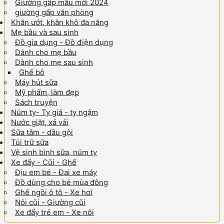
Giường gấp mẫu mới 2024
giường gấp văn phòng
Khăn ướt, khăn khô đa năng
Mẹ bầu và sau sinh
Đồ gia dụng - Đồ điện dụng
Dành cho mẹ bầu
Dành cho mẹ sau sinh
Ghế bô
Máy hút sữa
Mỹ phẩm, làm đẹp
Sách truyện
Núm ty- Ty giả - ty ngậm
Nước giặt, xả vải
Sữa tắm - dầu gội
Túi trữ sữa
Vệ sinh bình sữa, núm ty
Xe đẩy - Cũi - Ghế
Địu em bé - Đai xe máy
Đồ dùng cho bé mùa đông
Ghế ngồi ô tô - Xe hơi
Nôi cũi - Giường cũi
Xe đẩy trẻ em - Xe nôi