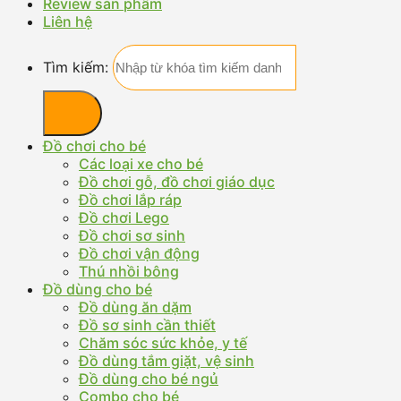
Review sản phẩm
Liên hệ
Tìm kiếm:
Đồ chơi cho bé
Các loại xe cho bé
Đồ chơi gỗ, đồ chơi giáo dục
Đồ chơi lắp ráp
Đồ chơi Lego
Đồ chơi sơ sinh
Đồ chơi vận động
Thú nhồi bông
Đồ dùng cho bé
Đồ dùng ăn dặm
Đồ sơ sinh cần thiết
Chăm sóc sức khỏe, y tế
Đồ dùng tắm giặt, vệ sinh
Đồ dùng cho bé ngủ
Combo cho bé