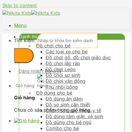
Skip to content
Menu
Danh mục
Tìm kiếm:
Đồ chơi cho bé
Các loại xe cho bé
Đồ chơi gỗ, đồ chơi giáo dục
Đồ chơi lắp ráp
Đồ chơi Lego
Đăng nhập / Đăng ký
Đồ chơi sơ sinh
Đồ chơi vận động
Giỏ hàng
Thú nhồi bông
Đồ dùng cho bé
Giỏ hàng
Đồ dùng ăn dặm
Đồ sơ sinh cần thiết
Chưa có sản phẩm trong giỏ hàng.
Chăm sóc sức khỏe, y tế
Đồ dùng tắm giặt, vệ sinh
Đồ dùng cho bé ngủ
Combo cho bé