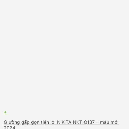
+
Giường gấp gọn tiện lợi NIKITA NKT-Q137 – mẫu mới
2024