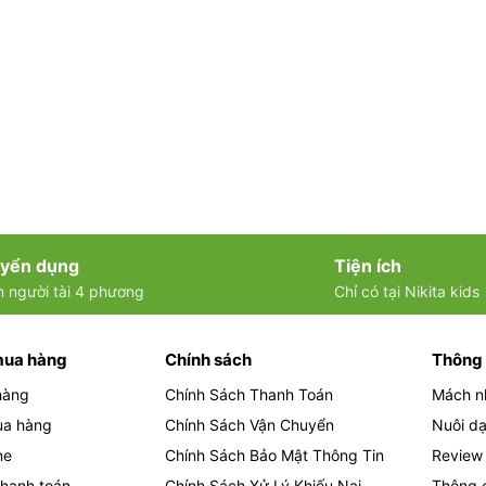
yển dụng
Tiện ích
m người tài 4 phương
Chỉ có tại Nikita kids
mua hàng
Chính sách
Thông 
hàng
Chính Sách Thanh Toán
Mách n
ua hàng
Chính Sách Vận Chuyển
Nuôi dạ
ne
Chính Sách Bảo Mật Thông Tin
Review
hanh toán
Chính Sách Xử Lý Khiếu Nại
Thông 