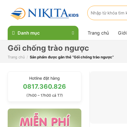
Skip
Tìm
to
kiếm:
content
Danh mục
Trang chủ
Giới
Gối chống trào ngược
Trang chủ
/
Sản phẩm được gắn thẻ “Gối chống trào ngược”
Hotline đặt hàng
0817.360.826
(7h00 – 17h00 cả T7)
+