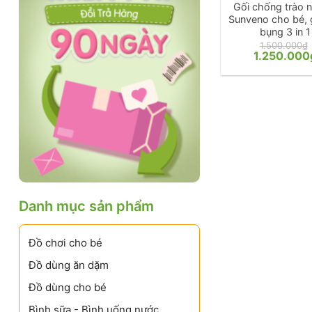
Gối chống trào 
Sunveno cho bé, 
bụng 3 in 1
1.500.000
₫
Giá
1.250.000
gốc
là:
1.500.000₫.
Danh mục sản phẩm
Đồ chơi cho bé
Đồ dùng ăn dặm
Đồ dùng cho bé
Bình sữa - Bình uống nước