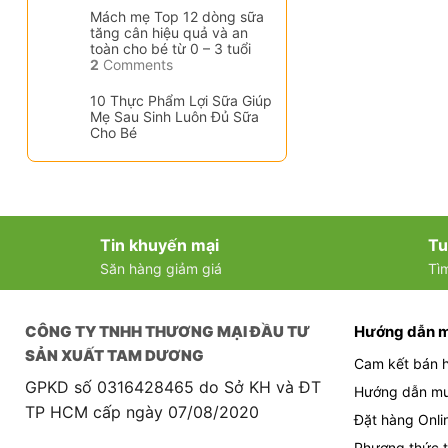
Mách mẹ Top 12 dòng sữa
tăng cân hiệu quả và an
toàn cho bé từ 0 – 3 tuổi
2
Comments
10 Thực Phẩm Lợi Sữa Giúp
Mẹ Sau Sinh Luôn Đủ Sữa
Cho Bé
Tin khuyến mại
Tu
Săn hàng giảm giá
Tì
CÔNG TY TNHH THƯƠNG MẠI ĐẦU TƯ
Hướng dẫn 
SẢN XUẤT TAM DƯƠNG
Cam kết bán 
GPKD số 0316428465 do Sở KH và ĐT
Hướng dẫn m
TP HCM cấp ngày 07/08/2020
Đặt hàng Onli
Phương thức t