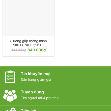
Giường gấp thông minh
NIKITA NKT-Q115BL
Giá
Giá
849.000
₫
999.000
₫
gốc
hiện
là:
tại
999.000₫.
là:
849.000₫.
Tin khuyến mại
Săn hàng giảm giá
Tuyển dụng
Tìm người tài 4 phương
Tiện ích