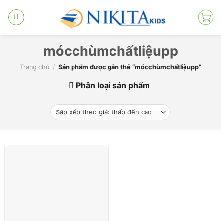
Skip
to
content
mócchùmchấtliệupp
Trang chủ
/
Sản phẩm được gắn thẻ “mócchùmchấtliệupp”
Phân loại sản phẩm