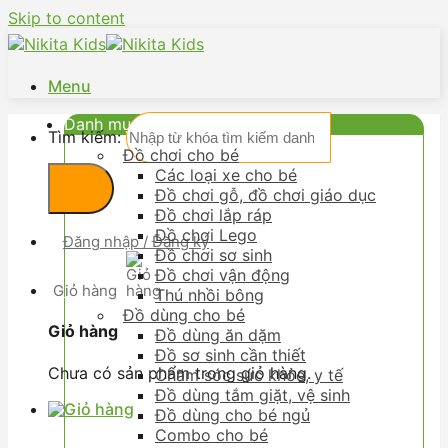
Skip to content
Menu
Danh mục
Tìm kiếm:
Đồ chơi cho bé
Các loại xe cho bé
Đồ chơi gỗ, đồ chơi giáo dục
Đồ chơi lắp ráp
Đồ chơi Lego
Đăng nhập / Đăng ký
Đồ chơi sơ sinh
Đồ chơi vận động
Giỏ hàng
Thú nhồi bông
Đồ dùng cho bé
Giỏ hàng
Đồ dùng ăn dặm
Đồ sơ sinh cần thiết
Chưa có sản phẩm trong giỏ hàng.
Chăm sóc sức khỏe, y tế
Đồ dùng tắm giặt, vệ sinh
Đồ dùng cho bé ngủ
Combo cho bé