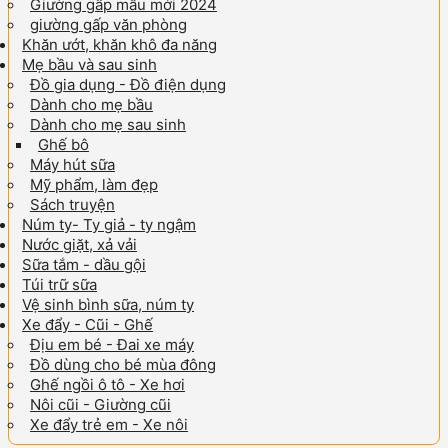
Giường gấp mẫu mới 2024
giường gấp văn phòng
Khăn ướt, khăn khô đa năng
Mẹ bầu và sau sinh
Đồ gia dụng - Đồ điện dụng
Dành cho mẹ bầu
Dành cho mẹ sau sinh
Ghế bô
Máy hút sữa
Mỹ phẩm, làm đẹp
Sách truyện
Núm ty- Ty giả - ty ngậm
Nước giặt, xả vải
Sữa tắm - dầu gội
Túi trữ sữa
Vệ sinh bình sữa, núm ty
Xe đẩy - Cũi - Ghế
Địu em bé - Đai xe máy
Đồ dùng cho bé mùa đông
Ghế ngồi ô tô - Xe hơi
Nôi cũi - Giường cũi
Xe đẩy trẻ em - Xe nôi