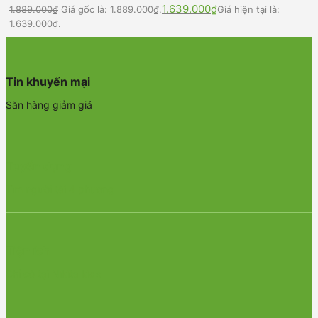
1.639.000
₫
1.889.000
₫
Giá gốc là: 1.889.000₫.
Giá hiện tại là:
1.639.000₫.
Tin khuyến mại
Săn hàng giảm giá
Tuyển dụng
Tìm người tài 4 phương
Tiện ích
Chỉ có tại Nikita kids