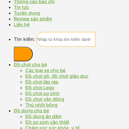
Thông cáo báo chí
Tin tức
Tuyển dụng
Review sản phẩm
Liên hệ
Tìm kiếm:
Đồ chơi cho bé
Các loại xe cho bé
Đồ chơi gỗ, đồ chơi giáo dục
Đồ chơi lắp ráp
Đồ chơi Lego
Đồ chơi sơ sinh
Đồ chơi vận động
Thú nhồi bông
Đồ dùng cho bé
Đồ dùng ăn dặm
Đồ sơ sinh cần thiết
Chăm sóc sức khỏe, y tế