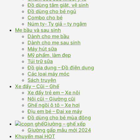
Đồ dùng tắm giặt, vệ sinh
Đồ dùng cho bé ngủ
Combo cho bé
Núm ty- Ty giả – ty ngậm
Mẹ bầu và sau sinh
Dành cho mẹ bầu
Dành cho mẹ sau sinh
Máy hút sữa
Mỹ phẩm, làm đẹp
Túi trữ sữa
Đồ gia dụng – Đồ điện dụng
Các loại máy móc
Sách truyện
Xe đẩy – Cũi – Ghế
Xe đẩy trẻ em – Xe nôi
Nôi cũi – Giường cũi
Ghế ngồi ô tô – Xe hơi
Địu em bé – Đai xe máy
Đồ dùng cho bé mùa đông
Giường – ghế xếp
Giường gấp mẫu mới 2024
Khuyến mại HOT