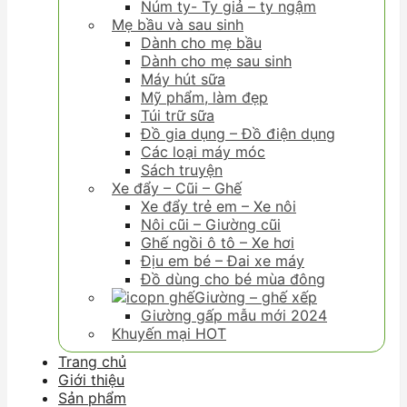
Núm ty- Ty giả – ty ngậm
Mẹ bầu và sau sinh
Dành cho mẹ bầu
Dành cho mẹ sau sinh
Máy hút sữa
Mỹ phẩm, làm đẹp
Túi trữ sữa
Đồ gia dụng – Đồ điện dụng
Các loại máy móc
Sách truyện
Xe đẩy – Cũi – Ghế
Xe đẩy trẻ em – Xe nôi
Nôi cũi – Giường cũi
Ghế ngồi ô tô – Xe hơi
Địu em bé – Đai xe máy
Đồ dùng cho bé mùa đông
Giường – ghế xếp
Giường gấp mẫu mới 2024
Khuyến mại HOT
Trang chủ
Giới thiệu
Sản phẩm