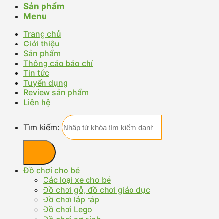
Sản phẩm
Menu
Trang chủ
Giới thiệu
Sản phẩm
Thông cáo báo chí
Tin tức
Tuyển dụng
Review sản phẩm
Liên hệ
Tìm kiếm:
Đồ chơi cho bé
Các loại xe cho bé
Đồ chơi gỗ, đồ chơi giáo dục
Đồ chơi lắp ráp
Đồ chơi Lego