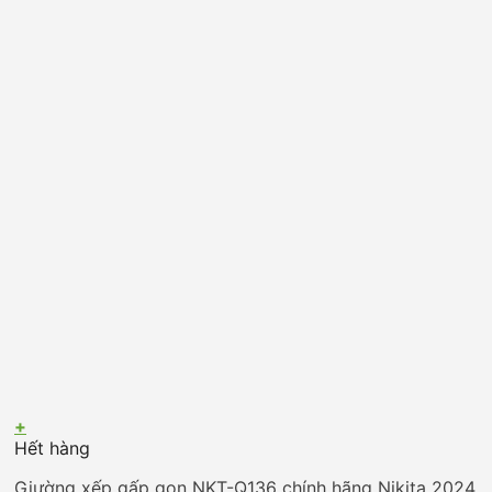
+
Hết hàng
Giường xếp gấp gọn NKT-Q136 chính hãng Nikita 2024