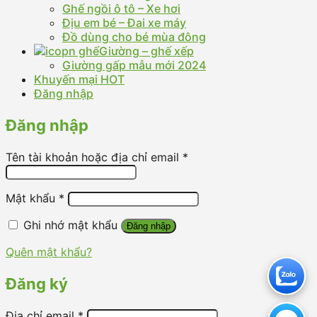
Ghế ngồi ô tô – Xe hơi
Địu em bé – Đai xe máy
Đồ dùng cho bé mùa đông
Giường – ghế xếp
Giường gấp mẫu mới 2024
Khuyến mại HOT
Đăng nhập
Đăng nhập
Tên tài khoản hoặc địa chỉ email
*
Mật khẩu
*
Ghi nhớ mật khẩu
Đăng nhập
Quên mật khẩu?
Đăng ký
Địa chỉ email
*