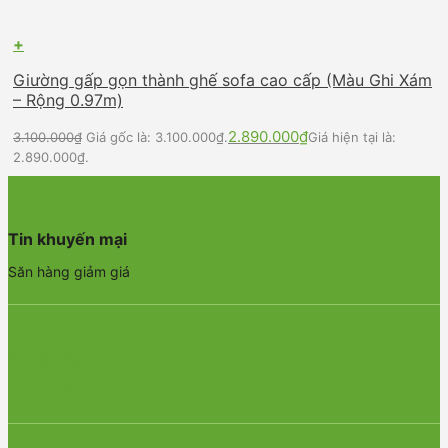
+
Giường gấp gọn thành ghế sofa cao cấp (Màu Ghi Xám
– Rộng 0.97m)
2.890.000
₫
3.100.000
₫
Giá gốc là: 3.100.000₫.
Giá hiện tại là:
2.890.000₫.
Tin khuyến mại
Săn hàng giảm giá
Tuyển dụng
Tìm người tài 4 phương