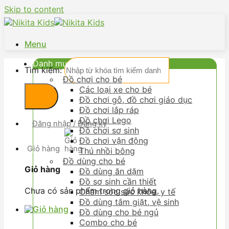
Skip to content
Menu
Danh mục
Tìm kiếm:
Đồ chơi cho bé
Các loại xe cho bé
Đồ chơi gỗ, đồ chơi giáo dục
Đồ chơi lắp ráp
Đồ chơi Lego
Đăng nhập / Đăng ký
Đồ chơi sơ sinh
Đồ chơi vận động
Giỏ hàng
Thú nhồi bông
Đồ dùng cho bé
Giỏ hàng
Đồ dùng ăn dặm
Đồ sơ sinh cần thiết
Chưa có sản phẩm trong giỏ hàng.
Chăm sóc sức khỏe, y tế
Đồ dùng tắm giặt, vệ sinh
Đồ dùng cho bé ngủ
Combo cho bé