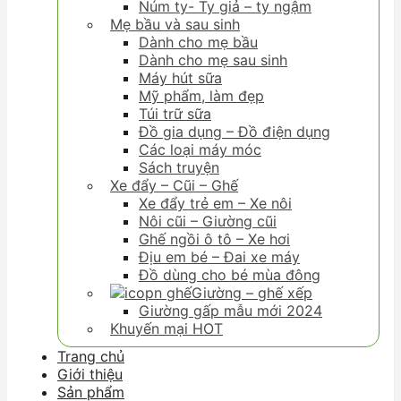
Núm ty- Ty giả – ty ngậm
Mẹ bầu và sau sinh
Dành cho mẹ bầu
Dành cho mẹ sau sinh
Máy hút sữa
Mỹ phẩm, làm đẹp
Túi trữ sữa
Đồ gia dụng – Đồ điện dụng
Các loại máy móc
Sách truyện
Xe đẩy – Cũi – Ghế
Xe đẩy trẻ em – Xe nôi
Nôi cũi – Giường cũi
Ghế ngồi ô tô – Xe hơi
Địu em bé – Đai xe máy
Đồ dùng cho bé mùa đông
Giường – ghế xếp
Giường gấp mẫu mới 2024
Khuyến mại HOT
Trang chủ
Giới thiệu
Sản phẩm