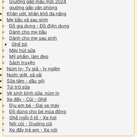
Giường gấp mẫu mới 2024
giường gấp văn phòng
Khăn ướt, khăn khô đa năng
Mẹ bầu và sau sinh
Đồ gia dụng - Đồ điện dụng
Dành cho mẹ bầu
Dành cho mẹ sau sinh
Ghế bô
Máy hút sữa
Mỹ phẩm, làm đẹp
Sách truyện
Núm ty- Ty giả - ty ngậm
Nước giặt, xả vải
Sữa tắm - dầu gội
Túi trữ sữa
Vệ sinh bình sữa, núm ty
Xe đẩy - Cũi - Ghế
Địu em bé - Đai xe máy
Đồ dùng cho bé mùa đông
Ghế ngồi ô tô - Xe hơi
Nôi cũi - Giường cũi
Xe đẩy trẻ em - Xe nôi