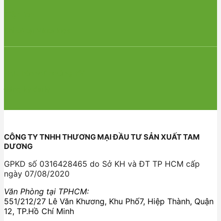
Tiện ích
Chỉ có tại Nikita kids
Hợp tác với chúng tôi
Đăng ký đại lý
CÔNG TY TNHH THƯƠNG MẠI ĐẦU TƯ SẢN XUẤT TAM
DƯƠNG
GPKD số 0316428465 do Sở KH và ĐT TP HCM cấp
ngày 07/08/2020
Văn Phòng tại TPHCM:
551/212/27 Lê Văn Khương, Khu Phố7, Hiệp Thành, Quận
12, TP.Hồ Chí Minh