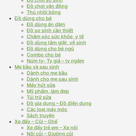
Đồ chơi sơ sinh
Đồ chơi vận động
Thú nhồi bông
Đồ dùng cho bé
Đồ dùng ăn dặm
Đồ sơ sinh cần thiết
Chăm sóc sức khỏe, y tế
Đồ dùng tắm giặt, vệ sinh
Đồ dùng cho bé ngủ
Combo cho bé
Núm ty- Ty giả – ty ngậm
Mẹ bầu và sau sinh
Dành cho mẹ bầu
Dành cho mẹ sau sinh
Máy hút sữa
Mỹ phẩm, làm đẹp
Túi trữ sữa
Đồ gia dụng – Đồ điện dụng
Các loại máy móc
Sách truyện
Xe đẩy – Cũi – Ghế
Xe đẩy trẻ em – Xe nôi
Nôi cũi – Giường cũi