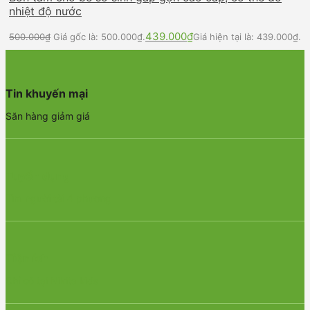
nhiệt độ nước
439.000
₫
500.000
₫
Giá gốc là: 500.000₫.
Giá hiện tại là: 439.000₫.
Tin khuyến mại
Săn hàng giảm giá
Tuyển dụng
Tìm người tài 4 phương
Tiện ích
Chỉ có tại Nikita kids