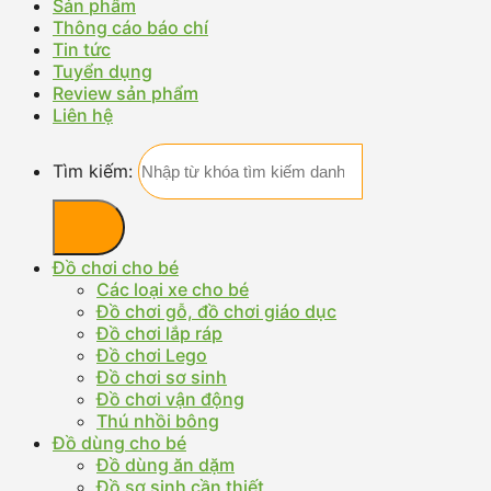
Sản phẩm
Thông cáo báo chí
Tin tức
Tuyển dụng
Review sản phẩm
Liên hệ
Tìm kiếm:
Đồ chơi cho bé
Các loại xe cho bé
Đồ chơi gỗ, đồ chơi giáo dục
Đồ chơi lắp ráp
Đồ chơi Lego
Đồ chơi sơ sinh
Đồ chơi vận động
Thú nhồi bông
Đồ dùng cho bé
Đồ dùng ăn dặm
Đồ sơ sinh cần thiết