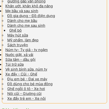
giường gấp văn phòng
Khăn ướt, khăn khô đa năng
Mẹ bầu và sau sinh
Đồ gia dụng - Đồ điện dụng
Dành cho mẹ bầu
Dành cho mẹ sau sinh
Ghế bô
Máy hút sữa
Mỹ phẩm, làm đẹp
Sách truyện
Núm ty- Ty giả - ty ngậm
Nước giặt, xả vải
Sữa tắm - dầu gội
Túi trữ sữa
Vệ sinh bình sữa, núm ty
Xe đẩy - Cũi - Ghế
Địu em bé - Đai xe máy
Đồ dùng cho bé mùa đông
Ghế ngồi ô tô - Xe hơi
Nôi cũi - Giường cũi
Xe đẩy trẻ em - Xe nôi