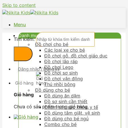
Skip to content
Menu
Danh mục
Tìm kiếm:
Đồ chơi cho bé
Các loại xe cho bé
Đồ chơi gỗ, đồ chơi giáo dục
Đồ chơi lắp ráp
Đồ chơi Lego
Đăng nhập / Đăng ký
Đồ chơi sơ sinh
Đồ chơi vận động
Giỏ hàng
Thú nhồi bông
Đồ dùng cho bé
Giỏ hàng
Đồ dùng ăn dặm
Đồ sơ sinh cần thiết
Chưa có sản phẩm trong giỏ hàng.
Chăm sóc sức khỏe, y tế
Đồ dùng tắm giặt, vệ sinh
Đồ dùng cho bé ngủ
Combo cho bé