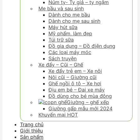
Núm ty- Ty giả – ty ngậm
Mẹ bầu và sau sinh
Dành cho mẹ bầu
Dành cho mẹ sau sinh
Máy hút sữa
Mỹ phẩm, làm đẹp
Túi trữ sữa
Đồ gia dụng – Đồ điện dụng
Các loại máy móc
Sách truyện
Xe đẩy – Cũi – Ghế
Xe đẩy trẻ em – Xe nôi
Nôi cũi – Giường cũi
Ghế ngồi ô tô – Xe hơi
Địu em bé – Đai xe máy
Đồ dùng cho bé mùa đông
Giường – ghế xếp
Giường gấp mẫu mới 2024
Khuyến mại HOT
Trang chủ
Giới thiệu
Sản phẩm