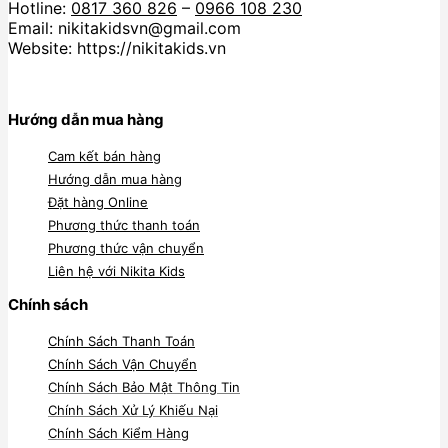
Hotline:
0817 360 826
–
0966 108 230
Email: nikitakidsvn@gmail.com
Website: https://nikitakids.vn
Hướng dẫn mua hàng
Cam kết bán hàng
Hướng dẫn mua hàng
Đặt hàng Online
Phương thức thanh toán
Phương thức vận chuyển
Liên hệ với Nikita Kids
Chính sách
Chính Sách Thanh Toán
Chính Sách Vận Chuyển
Chính Sách Bảo Mật Thông Tin
Chính Sách Xử Lý Khiếu Nại
Chính Sách Kiểm Hàng