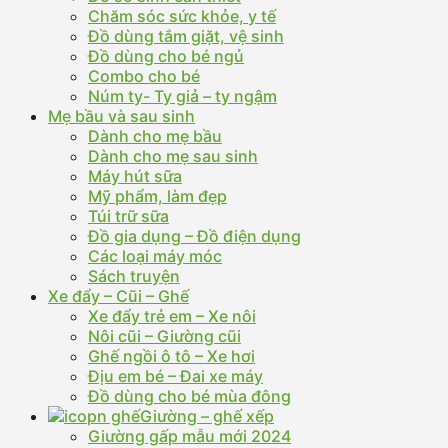
Chăm sóc sức khỏe, y tế
Đồ dùng tắm giặt, vệ sinh
Đồ dùng cho bé ngủ
Combo cho bé
Núm ty- Ty giả – ty ngậm
Mẹ bầu và sau sinh
Dành cho mẹ bầu
Dành cho mẹ sau sinh
Máy hút sữa
Mỹ phẩm, làm đẹp
Túi trữ sữa
Đồ gia dụng – Đồ điện dụng
Các loại máy móc
Sách truyện
Xe đẩy – Cũi – Ghế
Xe đẩy trẻ em – Xe nôi
Nôi cũi – Giường cũi
Ghế ngồi ô tô – Xe hơi
Địu em bé – Đai xe máy
Đồ dùng cho bé mùa đông
Giường – ghế xếp
Giường gấp mẫu mới 2024