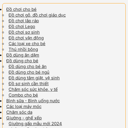
Đồ chơi cho bé
Đồ chơi gỗ, đồ chơi giáo dục
Đồ chơi lắp ráp
Đồ chơi Lego
Đồ chơi sơ sinh
Đồ chơi vận động
Các loại xe cho bé
Thú nhồi bông
Đồ dùng ăn dặm
Đồ dùng cho bé
Đồ dùng cho bé ăn
Đồ dùng cho bé ngủ
Đồ dùng tắm giặt, vệ sinh
Đồ sơ sinh cần thiết
Chăm sóc sức khỏe, y tế
Combo cho bé
Bình sữa - Bình uống nước
Các loại máy móc
Chăm sóc da
Giường - ghế xếp
Giường gấp mẫu mới 2024