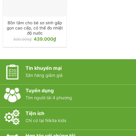
Bồn tắm cho bé sơ sinh gấp
gọn cao cấp, có thể đo nhiệt
độ nước
Giá
Giá
439.000
₫
500.000
₫
gốc
hiện
là:
tại
500.000₫.
là:
439.000₫.
Tin khuyến mại
Săn hàng giảm giá
Tuyển dụng
Tìm người tài 4 phương
Tiện ích
Chỉ có tại Nikita kids
Hợp tác với chúng tôi