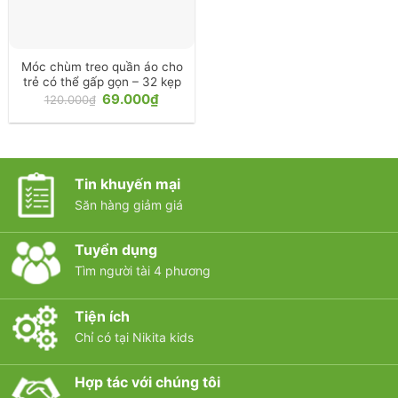
Móc chùm treo quần áo cho
trẻ có thể gấp gọn – 32 kẹp
Giá
Giá
69.000
₫
120.000
₫
gốc
hiện
là:
tại
120.000₫.
là:
69.000₫.
Tin khuyến mại
Săn hàng giảm giá
Tuyển dụng
Tìm người tài 4 phương
Tiện ích
Chỉ có tại Nikita kids
Hợp tác với chúng tôi