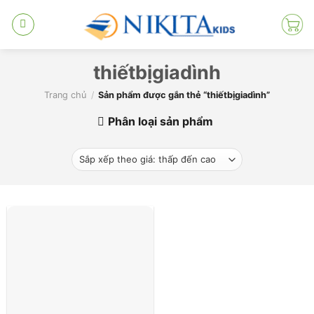
Skip
to
content
thiếtbịgiadình
Trang chủ
/
Sản phẩm được gắn thẻ “thiếtbịgiadình”
Phân loại sản phẩm