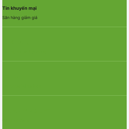
Tin khuyến mại
Săn hàng giảm giá
Tuyển dụng
Tìm người tài 4 phương
Tiện ích
Chỉ có tại Nikita kids
Hợp tác với chúng tôi
Đăng ký đại lý