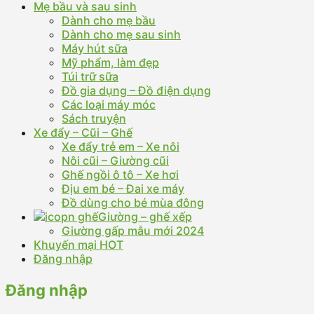
Mẹ bầu và sau sinh
Dành cho mẹ bầu
Dành cho mẹ sau sinh
Máy hút sữa
Mỹ phẩm, làm đẹp
Túi trữ sữa
Đồ gia dụng – Đồ điện dụng
Các loại máy móc
Sách truyện
Xe đẩy – Cũi – Ghế
Xe đẩy trẻ em – Xe nôi
Nôi cũi – Giường cũi
Ghế ngồi ô tô – Xe hơi
Địu em bé – Đai xe máy
Đồ dùng cho bé mùa đông
Giường – ghế xếp
Giường gấp mẫu mới 2024
Khuyến mại HOT
Đăng nhập
Đăng nhập