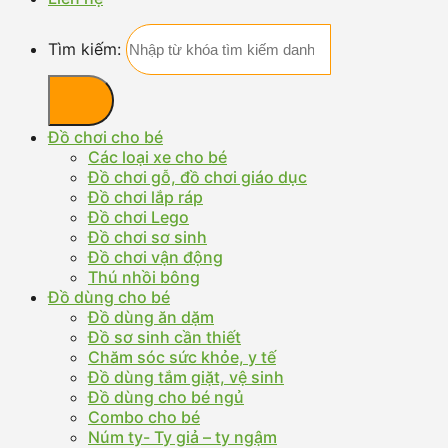
Tìm kiếm:
Đồ chơi cho bé
Các loại xe cho bé
Đồ chơi gỗ, đồ chơi giáo dục
Đồ chơi lắp ráp
Đồ chơi Lego
Đồ chơi sơ sinh
Đồ chơi vận động
Thú nhồi bông
Đồ dùng cho bé
Đồ dùng ăn dặm
Đồ sơ sinh cần thiết
Chăm sóc sức khỏe, y tế
Đồ dùng tắm giặt, vệ sinh
Đồ dùng cho bé ngủ
Combo cho bé
Núm ty- Ty giả – ty ngậm