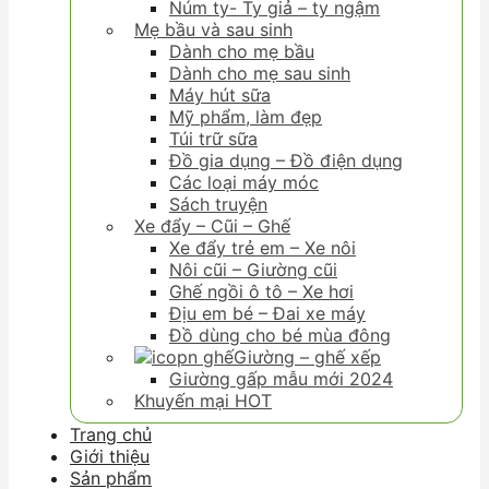
Núm ty- Ty giả – ty ngậm
Mẹ bầu và sau sinh
Dành cho mẹ bầu
Dành cho mẹ sau sinh
Máy hút sữa
Mỹ phẩm, làm đẹp
Túi trữ sữa
Đồ gia dụng – Đồ điện dụng
Các loại máy móc
Sách truyện
Xe đẩy – Cũi – Ghế
Xe đẩy trẻ em – Xe nôi
Nôi cũi – Giường cũi
Ghế ngồi ô tô – Xe hơi
Địu em bé – Đai xe máy
Đồ dùng cho bé mùa đông
Giường – ghế xếp
Giường gấp mẫu mới 2024
Khuyến mại HOT
Trang chủ
Giới thiệu
Sản phẩm