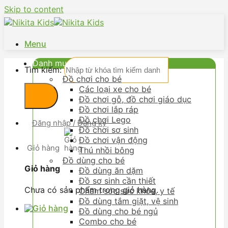
Skip to content
Menu
Danh mục
Tìm kiếm:
Đồ chơi cho bé
Các loại xe cho bé
Đồ chơi gỗ, đồ chơi giáo dục
Đồ chơi lắp ráp
Đồ chơi Lego
Đăng nhập / Đăng ký
Đồ chơi sơ sinh
Đồ chơi vận động
Giỏ hàng
Thú nhồi bông
Đồ dùng cho bé
Giỏ hàng
Đồ dùng ăn dặm
Đồ sơ sinh cần thiết
Chưa có sản phẩm trong giỏ hàng.
Chăm sóc sức khỏe, y tế
Đồ dùng tắm giặt, vệ sinh
Đồ dùng cho bé ngủ
Combo cho bé