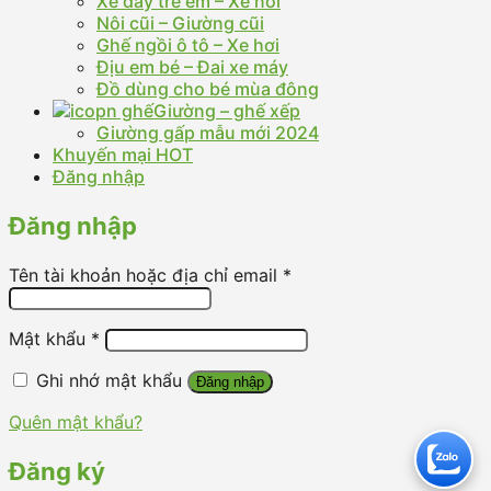
Xe đẩy trẻ em – Xe nôi
Nôi cũi – Giường cũi
Ghế ngồi ô tô – Xe hơi
Địu em bé – Đai xe máy
Đồ dùng cho bé mùa đông
Giường – ghế xếp
Giường gấp mẫu mới 2024
Khuyến mại HOT
Đăng nhập
Đăng nhập
Tên tài khoản hoặc địa chỉ email
*
Mật khẩu
*
Ghi nhớ mật khẩu
Đăng nhập
Quên mật khẩu?
Đăng ký