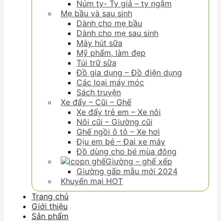
Núm ty- Ty giả – ty ngậm
Mẹ bầu và sau sinh
Dành cho mẹ bầu
Dành cho mẹ sau sinh
Máy hút sữa
Mỹ phẩm, làm đẹp
Túi trữ sữa
Đồ gia dụng – Đồ điện dụng
Các loại máy móc
Sách truyện
Xe đẩy – Cũi – Ghế
Xe đẩy trẻ em – Xe nôi
Nôi cũi – Giường cũi
Ghế ngồi ô tô – Xe hơi
Địu em bé – Đai xe máy
Đồ dùng cho bé mùa đông
Giường – ghế xếp
Giường gấp mẫu mới 2024
Khuyến mại HOT
Trang chủ
Giới thiệu
Sản phẩm