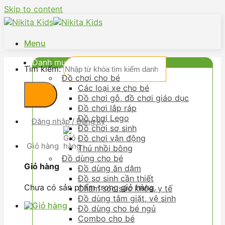
Skip to content
Menu
Danh mục
Tìm kiếm:
Đồ chơi cho bé
Các loại xe cho bé
Đồ chơi gỗ, đồ chơi giáo dục
Đồ chơi lắp ráp
Đồ chơi Lego
Đăng nhập / Đăng ký
Đồ chơi sơ sinh
Đồ chơi vận động
Giỏ hàng
Thú nhồi bông
Đồ dùng cho bé
Giỏ hàng
Đồ dùng ăn dặm
Đồ sơ sinh cần thiết
Chưa có sản phẩm trong giỏ hàng.
Chăm sóc sức khỏe, y tế
Đồ dùng tắm giặt, vệ sinh
Đồ dùng cho bé ngủ
Combo cho bé