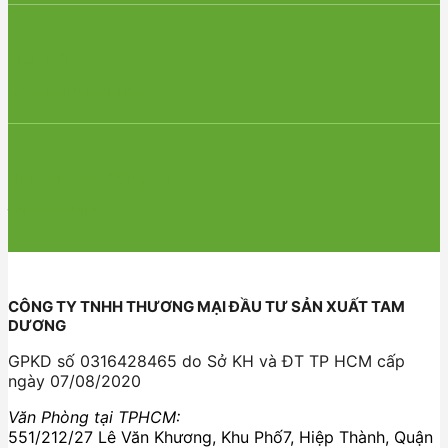
Tiện ích
Chỉ có tại Nikita kids
Hợp tác với chúng tôi
Đăng ký đại lý
CÔNG TY TNHH THƯƠNG MẠI ĐẦU TƯ SẢN XUẤT TAM
DƯƠNG
GPKD số 0316428465 do Sở KH và ĐT TP HCM cấp
ngày 07/08/2020
Văn Phòng tại TPHCM:
551/212/27 Lê Văn Khương, Khu Phố7, Hiệp Thành, Quận