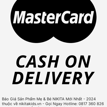
Báo Giá Sản Phẩm Mẹ & Bé NIKITA Mới Nhất - 2024
thuộc về nikitakids.vn - Gọi Ngay Hotline: 0817 360 826