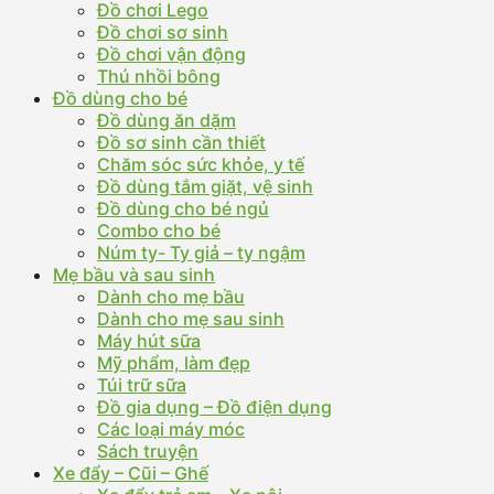
Đồ chơi Lego
Đồ chơi sơ sinh
Đồ chơi vận động
Thú nhồi bông
Đồ dùng cho bé
Đồ dùng ăn dặm
Đồ sơ sinh cần thiết
Chăm sóc sức khỏe, y tế
Đồ dùng tắm giặt, vệ sinh
Đồ dùng cho bé ngủ
Combo cho bé
Núm ty- Ty giả – ty ngậm
Mẹ bầu và sau sinh
Dành cho mẹ bầu
Dành cho mẹ sau sinh
Máy hút sữa
Mỹ phẩm, làm đẹp
Túi trữ sữa
Đồ gia dụng – Đồ điện dụng
Các loại máy móc
Sách truyện
Xe đẩy – Cũi – Ghế