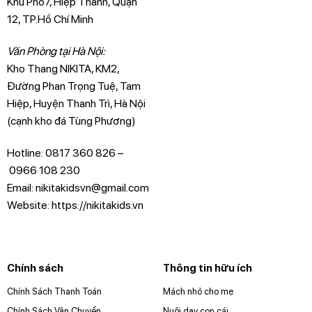
Khu Phố7, Hiệp Thành, Quận
12, TP.Hồ Chí Minh
Văn Phòng tại Hà Nội:
Kho Thang NIKITA, KM2,
Đường Phan Trọng Tuệ, Tam
Hiệp, Huyện Thanh Trì, Hà Nội
(cạnh kho đá Tùng Phương)
Hotline:
0817 360 826
–
0966 108 230
Email: nikitakidsvn@gmail.com
Website: https://nikitakids.vn
Chính sách
Thông tin hữu ích
Chính Sách Thanh Toán
Mách nhỏ cho mẹ
Chính Sách Vận Chuyển
Nuôi dạy con cái