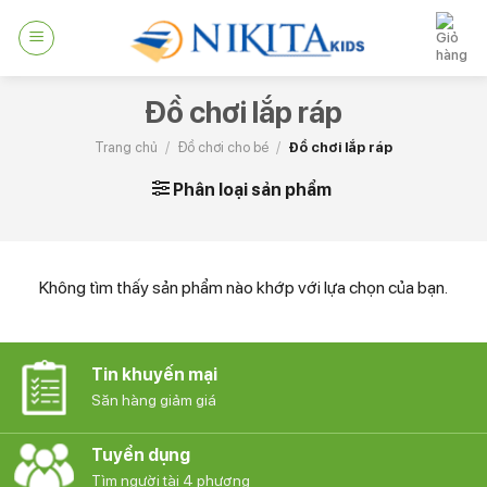
Skip
to
content
Đồ chơi lắp ráp
Trang chủ
/
Đồ chơi cho bé
/
Đồ chơi lắp ráp
Phân loại sản phẩm
Không tìm thấy sản phẩm nào khớp với lựa chọn của bạn.
Tin khuyến mại
Săn hàng giảm giá
Tuyển dụng
Tìm người tài 4 phương