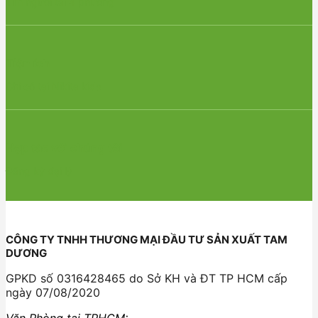
Tìm người tài 4 phương
Tiện ích
Chỉ có tại Nikita kids
Hợp tác với chúng tôi
Đăng ký đại lý
CÔNG TY TNHH THƯƠNG MẠI ĐẦU TƯ SẢN XUẤT TAM
DƯƠNG
GPKD số 0316428465 do Sở KH và ĐT TP HCM cấp
ngày 07/08/2020
Văn Phòng tại TPHCM: