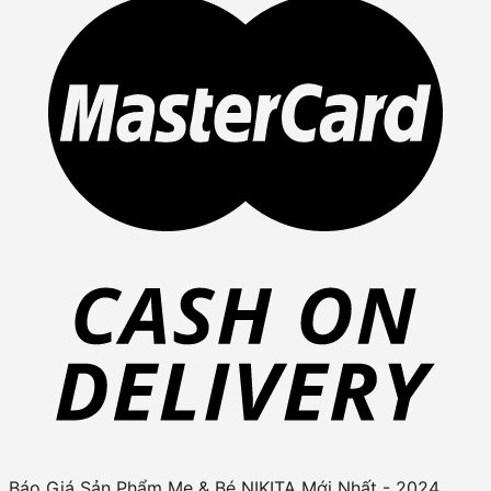
Báo Giá Sản Phẩm Mẹ & Bé NIKITA Mới Nhất - 2024