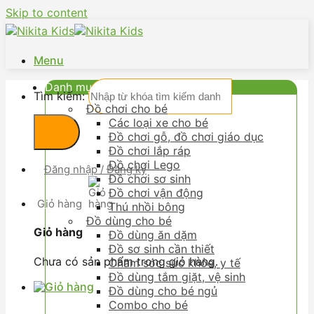
Skip to content
Menu
Danh mục
Tìm kiếm:
Đồ chơi cho bé
Các loại xe cho bé
Đồ chơi gỗ, đồ chơi giáo dục
Đồ chơi lắp ráp
Đồ chơi Lego
Đăng nhập / Đăng ký
Đồ chơi sơ sinh
Đồ chơi vận động
Giỏ hàng
Thú nhồi bông
Đồ dùng cho bé
Giỏ hàng
Đồ dùng ăn dặm
Đồ sơ sinh cần thiết
Chưa có sản phẩm trong giỏ hàng.
Chăm sóc sức khỏe, y tế
Đồ dùng tắm giặt, vệ sinh
Đồ dùng cho bé ngủ
Combo cho bé