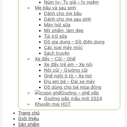
Núm ty- Ty giả – ty ngậm
Mẹ bầu và sau sinh
Dành cho mẹ bầu
Dành cho mẹ sau sinh
Máy hút sữa
Mỹ phẩm, làm đẹp
Túi trữ sữa
Đồ gia dụng – Đồ điện dụng
Các loại máy móc
Sách truyện
Xe đẩy – Cũi – Ghế
Xe đẩy trẻ em – Xe nôi
Nôi cũi – Giường cũi
Ghế ngồi ô tô – Xe hơi
Địu em bé – Đai xe máy
Đồ dùng cho bé mùa đông
Giường – ghế xếp
Giường gấp mẫu mới 2024
Khuyến mại HOT
Trang chủ
Giới thiệu
Sản phẩm