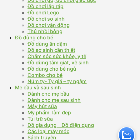
Đồ chơi lắp ráp
Đồ chơi Lego
Đồ chơi sơ sinh
Đồ chơi vận động
Thú nhồi bông
Đồ dùng cho bé
Đồ dùng ăn dặm
Đồ sơ sinh cần thiết
Chăm sóc sức khỏe, y tế
Đồ dùng tắm giặt, vệ sinh
Đồ dùng cho bé ngủ
Combo cho bé
Núm ty- Ty giả – ty ngậm
Mẹ bầu và sau sinh
Dành cho mẹ bầu
Dành cho mẹ sau sinh
Máy hút sữa
Mỹ phẩm, làm đẹp
Túi trữ sữa
Đồ gia dụng – Đồ điện dụng
Các loại máy móc
Sách truyện