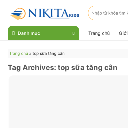
Skip
Tìm
to
kiếm:
content
Danh mục
Trang chủ
Giới
Trang chủ
»
top sữa tăng cân
Tag Archives:
top sữa tăng cân