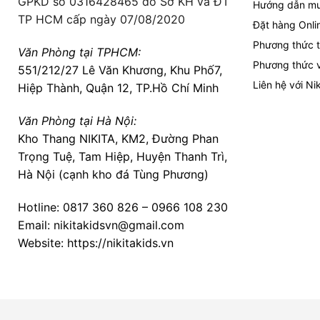
GPKD số 0316428465 do Sở KH và ĐT
Hướng dẫn m
TP HCM cấp ngày 07/08/2020
Đặt hàng Onli
Phương thức t
Văn Phòng tại TPHCM:
Phương thức 
551/212/27 Lê Văn Khương, Khu Phố7,
Liên hệ với Nik
Hiệp Thành, Quận 12, TP.Hồ Chí Minh
Văn Phòng tại Hà Nội:
Kho Thang NIKITA, KM2, Đường Phan
Trọng Tuệ, Tam Hiệp, Huyện Thanh Trì,
Hà Nội (cạnh kho đá Tùng Phương)
Hotline:
0817 360 826
–
0966 108 230
Email: nikitakidsvn@gmail.com
Website: https://nikitakids.vn